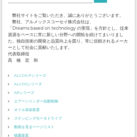
索
索
対
象
弊社サイトをご覧いただき、誠にありがとうございます。
:
弊社、アルメックスコーセイ株式会社は、
「Dreams based on technology の実現」を方針とし、従来
資源をベースに常に新しい分野への開拓を続けてまいりまし
た。独自技術の開発と品質向上を図り、常に信頼されるメーカ
ーとして社会に貢献いたします。
代表取締役
髙 橋 宏 和
ALCOS-Pシリーズ
ALCOSシリーズ
ARシリーズ
エアーシリンダー自動制御
オイル添加装置
ステッピングモータドライブ
動画を見るページリスト
噴霧装置