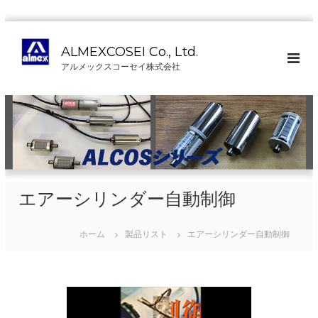
コ
ン
ALMEXCOSEI Co., Ltd.
テ
アルメックスコーセイ株式会社
ン
ツ
へ
ス
キ
ッ
プ
エアーシリンダー自動制御
ホーム
製品リスト
エアーシリンダー自動制御