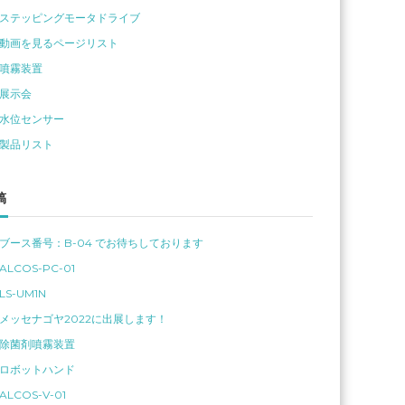
ステッピングモータドライブ
動画を見るページリスト
噴霧装置
展示会
水位センサー
製品リスト
稿
ブース番号：B-04 でお待ちしております
ALCOS-PC-01
LS-UM1N
メッセナゴヤ2022に出展します！
除菌剤噴霧装置
ロボットハンド
ALCOS-V-01