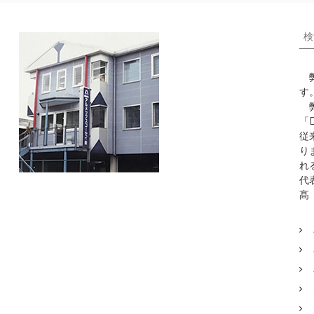
検
索
対
象
弊
:
：
す
弊
「D
従
り
れ
代
髙